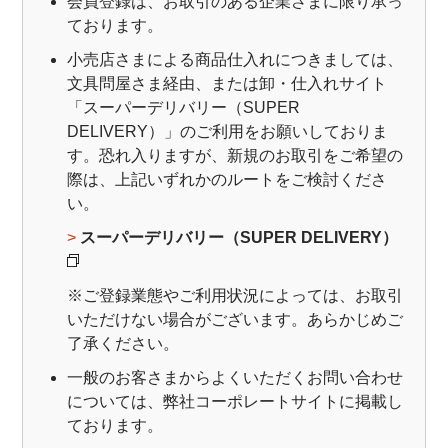
会員登録は、お取引のある企業さまに限り承っ
オンラインショップ
ております。
小売店さまによる商品仕入れにつきましては、
お問い合わせ
文具問屋さま経由、または卸・仕入れサイト
「スーパーデリバリー（SUPER
DELIVERY）」のご利用をお願いしておりま
卸売業・小売業のお客様
個人のお客様
す。恐れ入りますが、新規のお取引をご希望の
際は、上記いずれかのルートをご検討くださ
マルアイについて
い。
>
スーパーデリバリー（SUPER DELIVERY）
企業情報
※ご登録業態やご利用状況によっては、お取引
いただけない場合がございます。あらかじめご
了承ください。
一般のお客さまからよくいただくお問い合わせ
については、弊社コーポレートサイトに掲載し
ております。