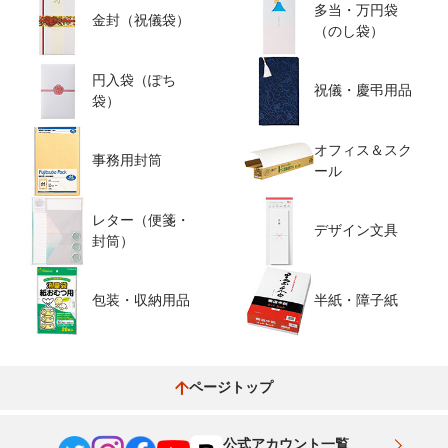
多当・万円袋
金封（祝儀袋）
（のし袋）
円入袋（ぽち
祝儀・慶弔用品
袋）
オフィス＆スク
事務用封筒
ール
レター（便箋・
デザイン文具
封筒）
包装・収納用品
半紙・障子紙
ページトップ
公式アカウント一覧