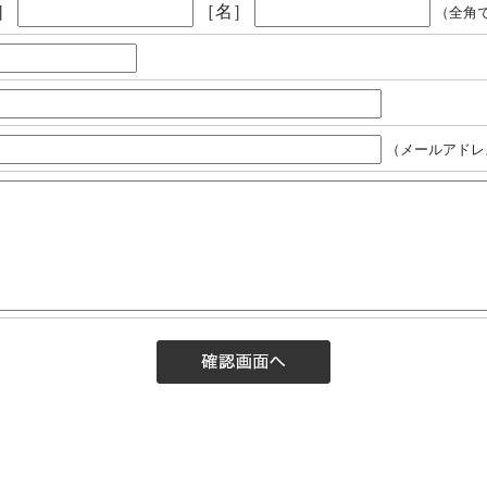
］
［名］
（全角
（メールアドレ