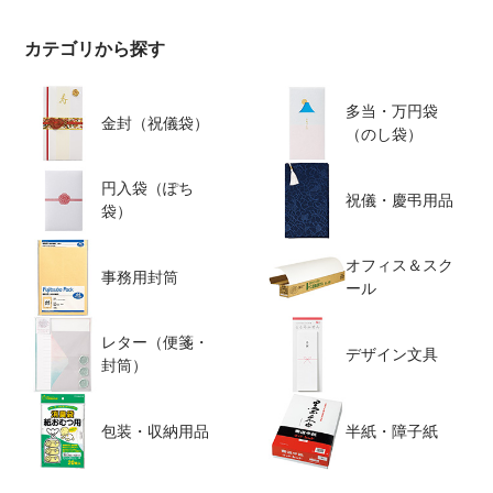
カテゴリから探す
多当・万円袋
金封（祝儀袋）
（のし袋）
円入袋（ぽち
祝儀・慶弔用品
袋）
オフィス＆スク
事務用封筒
ール
レター（便箋・
デザイン文具
封筒）
包装・収納用品
半紙・障子紙