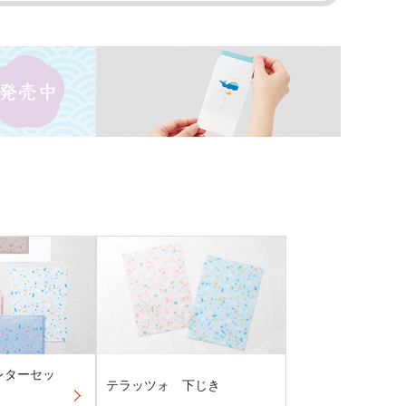
レターセッ
テラッツォ 下じき