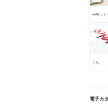
miffy（
こち
電子カ