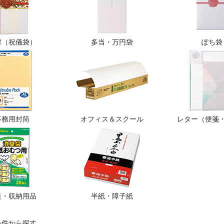
封（祝儀袋）
多当・万円袋
ぽち袋
事務用封筒
オフィス＆スクール
レター（便箋
装・収納用品
半紙・障子紙
条件から探す