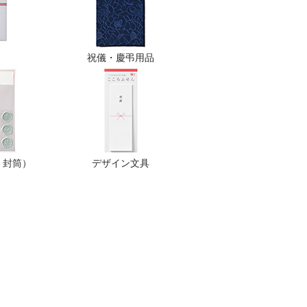
祝儀・慶弔用品
・封筒）
デザイン文具