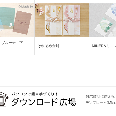
・ブルーナ 下
はれそめ金封
MINERAミニ