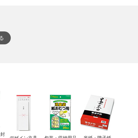
る
・封
デザイン文具
包装・収納用品
半紙・障子紙