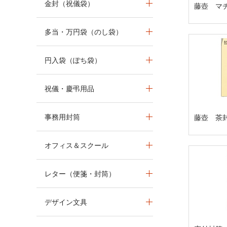
金封（祝儀袋）
藤壺 マ
多当・万円袋（のし袋）
円入袋（ぽち袋）
祝儀・慶弔用品
事務用封筒
藤壺 茶
オフィス＆スクール
レター（便箋・封筒）
デザイン文具