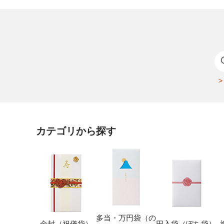
カテゴリから探す
多当・万円袋（の
金封（祝儀袋）
円入袋（ぽち袋）