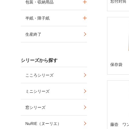
窓付封筒
包装・収納用品
半紙・障子紙
生産終了
シリーズから探す
保存袋
こころシリーズ
ミニシリーズ
窓シリーズ
NuRIE（ヌーリエ）
藤壺 ワ