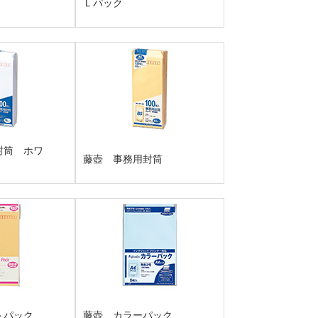
Ｌパック
封筒 ホワ
藤壺 事務用封筒
トパック
藤壺 カラーパック