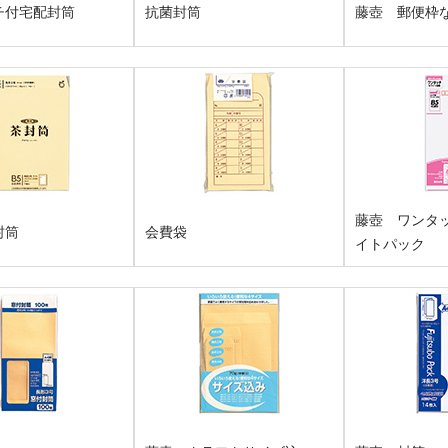
チ付宅配封筒
抗菌封筒
藤壺 郵便枠
藤壺 ワンタ
封筒
会費袋
イトパック