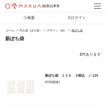
紙製品事業
検索
ログイン
ホーム
>
円入袋（ぽち袋）
>
デザイン（祝）
>
新ぽち袋
検索
新ぽち袋
詳しい条件から探す
2
件あります
製品情報トップ
新ぽち袋 １２５ ３柄込 ノ-125
カテゴリから探す
¥
150
(税抜)
シリーズから探す