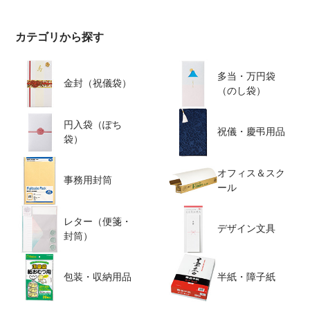
カテゴリから探す
多当・万円袋
金封（祝儀袋）
（のし袋）
円入袋（ぽち
祝儀・慶弔用品
袋）
オフィス＆スク
事務用封筒
ール
レター（便箋・
デザイン文具
封筒）
包装・収納用品
半紙・障子紙