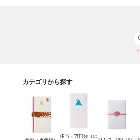
カテゴリから探す
多当・万円袋（の
金封（祝儀袋）
円入袋（ぽち袋）