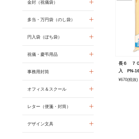
金封（祝儀袋）
多当・万円袋（のし袋）
円入袋（ぽち袋）
祝儀・慶弔用品
長６ ７
入 PN-1
事務用封筒
¥
670
(税抜)
オフィス＆スクール
レター（便箋・封筒）
デザイン文具