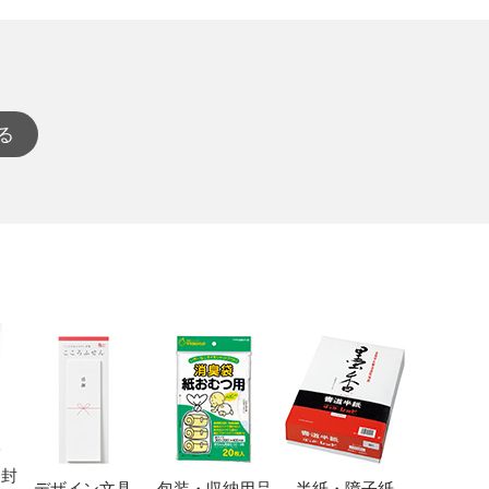
る
・封
デザイン文具
包装・収納用品
半紙・障子紙