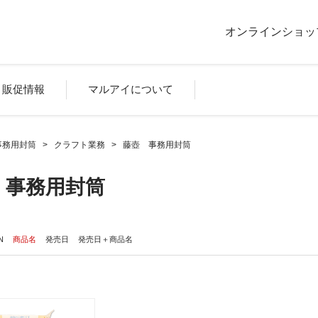
オンラインショッ
販促情報
マルアイについて
事務用封筒
>
クラフト業務
>
藤壺 事務用封筒
 事務用封筒
N
商品名
発売日
発売日＋商品名