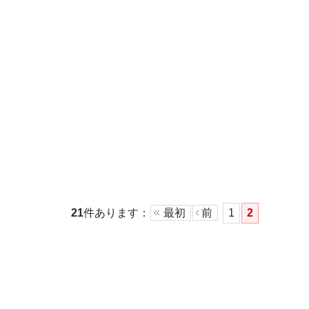
21
件あります
：
最初
前
1
2