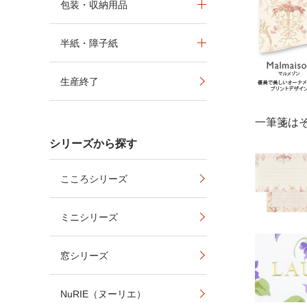
包装・収納用品
半紙・障子紙
生産終了
一筆箋は
シリーズから探す
こころシリーズ
ミニシリーズ
窓シリーズ
NuRIE（ヌーリエ）