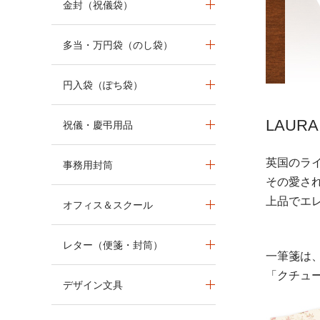
金封（祝儀袋）
多当・万円袋（のし袋）
円入袋（ぽち袋）
LAU
祝儀・慶弔用品
英国のライ
事務用封筒
その愛さ
上品でエ
オフィス＆スクール
レター（便箋・封筒）
一筆箋は
「クチュ
デザイン文具