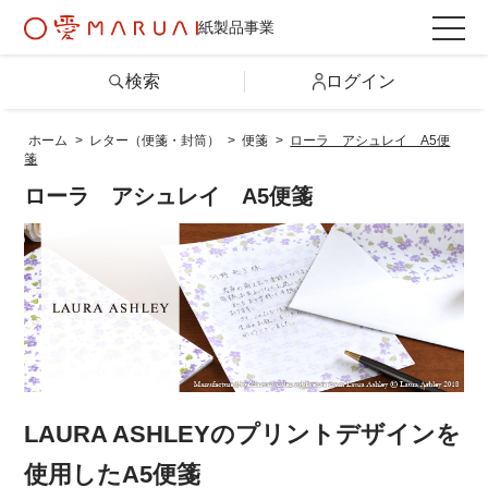
紙製品事業
検索
ログイン
ホーム
>
レター（便箋・封筒）
>
便箋
>
ローラ アシュレイ A5便
箋
検索
ローラ アシュレイ A5便箋
詳しい条件から探す
製品情報トップ
カテゴリから探す
LAURA ASHLEYのプリントデザインを
シリーズから探す
使用したA5便箋