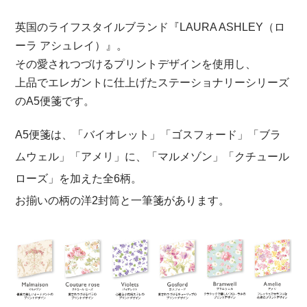
オンラインショップ
英国のライフスタイルブランド『LAURA ASHLEY（ロ
ーラ アシュレイ）』。
お問い合わせ
その愛されつづけるプリントデザインを使用し、
上品でエレガントに仕上げたステーショナリーシリーズ
卸売業・小売業のお客様
個人のお客様
のA5便箋です。
A5便箋は、「バイオレット」「ゴスフォード」「ブラ
マルアイについて
ムウェル」「アメリ」に、「マルメゾン」「クチュール
企業情報
ローズ」を加えた全6柄。
お揃いの柄の洋2封筒と一筆箋があります。