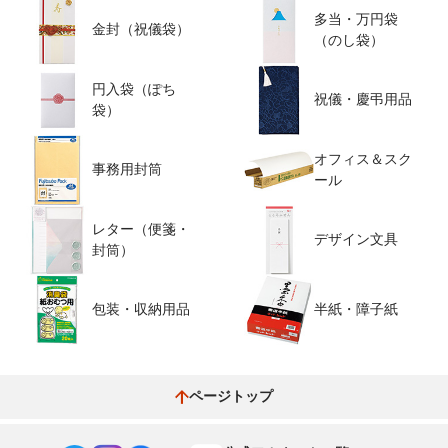
多当・万円袋
金封（祝儀袋）
（のし袋）
円入袋（ぽち
祝儀・慶弔用品
袋）
オフィス＆スク
事務用封筒
ール
レター（便箋・
デザイン文具
封筒）
包装・収納用品
半紙・障子紙
ページトップ