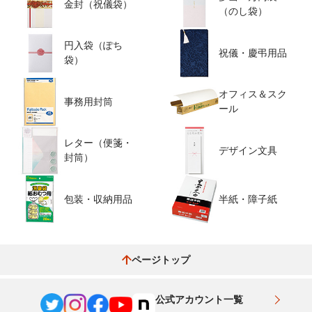
金封（祝儀袋）
（のし袋）
円入袋（ぽち
祝儀・慶弔用品
袋）
オフィス＆スク
事務用封筒
ール
レター（便箋・
デザイン文具
封筒）
包装・収納用品
半紙・障子紙
ページトップ
公式アカウント一覧