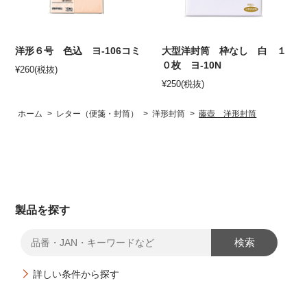
洋形６号 色込 ヨ-106コミ
大型洋封筒 枠なし 白 １
０枚 ヨ-10N
¥
260
(税抜)
¥
250
(税抜)
ホーム
>
レター（便箋・封筒）
>
洋形封筒
>
藤壺 洋形封筒
製品を探す
検索
詳しい条件から探す