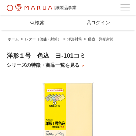
紙製品事業
検索
ログイン
ホーム
>
レター（便箋・封筒）
>
洋形封筒
>
藤壺 洋形封筒
検索
洋形１号 色込 ヨ-101コミ
詳しい条件から探す
シリーズの特徴・商品一覧を見る
製品情報トップ
カテゴリから探す
シリーズから探す