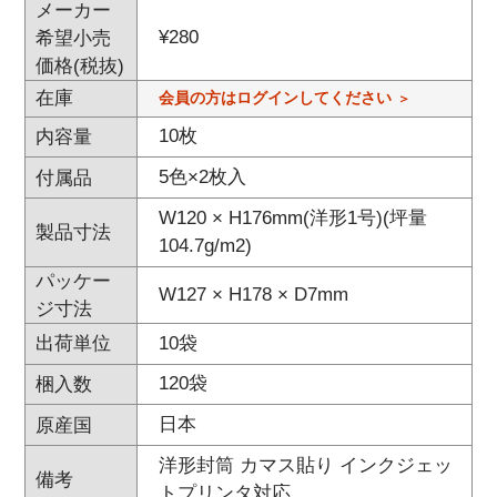
メーカー
¥
280
希望小売
価格(税抜)
在庫
会員の方はログインしてください
10枚
内容量
5色×2枚入
付属品
W120 × H176mm(洋形1号)(坪量
製品寸法
104.7g/m2)
パッケー
W127 × H178 × D7mm
ジ寸法
10袋
出荷単位
120袋
梱入数
日本
原産国
洋形封筒 カマス貼り インクジェッ
備考
トプリンタ対応