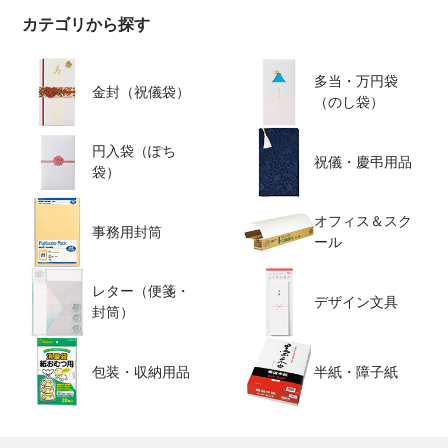
カテゴリから探す
多当・万円袋
金封（祝儀袋）
（のし袋）
円入袋（ぽち
祝儀・慶弔用品
袋）
オフィス＆スク
事務用封筒
ール
レター（便箋・
デザイン文具
封筒）
包装・収納用品
半紙・障子紙