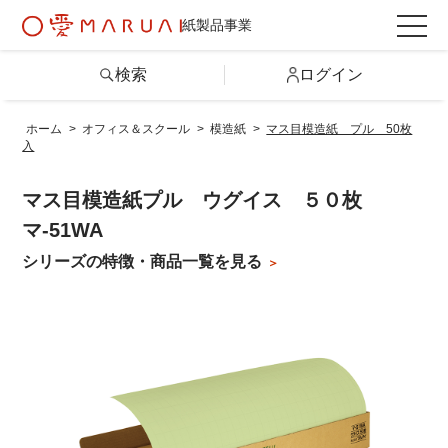
紙製品事業
検索
ログイン
ホーム
>
オフィス＆スクール
>
模造紙
>
マス目模造紙 プル 50枚
入
検索
マス目模造紙プル ウグイス ５０枚
詳しい条件から探す
マ-51WA
シリーズの特徴・商品一覧を見る
製品情報トップ
カテゴリから探す
シリーズから探す