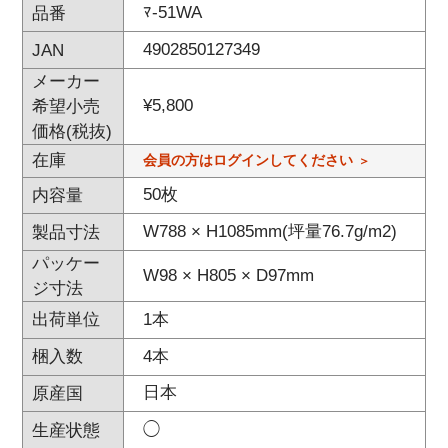
ﾏ-51WA
品番
4902850127349
JAN
メーカー
¥
5,800
希望小売
価格(税抜)
在庫
会員の方はログインしてください
50枚
内容量
W788 × H1085mm(坪量76.7g/m2)
製品寸法
パッケー
W98 × H805 × D97mm
ジ寸法
1本
出荷単位
4本
梱入数
日本
原産国
◯
生産状態