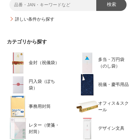
検索
詳しい条件から探す
カテゴリから探す
多当・万円袋
金封（祝儀袋）
（のし袋）
円入袋（ぽち
祝儀・慶弔用品
袋）
オフィス＆スク
事務用封筒
ール
レター（便箋・
デザイン文具
封筒）