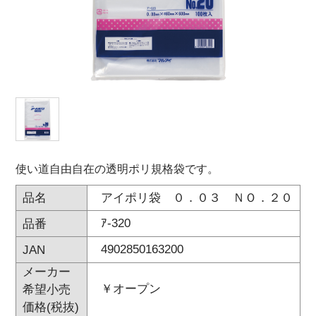
オンラインショップ
お問い合わせ
卸売業・小売業のお客様
個人のお客様
マルアイについて
使い道自由自在の透明ポリ規格袋です。
企業情報
アイポリ袋 ０．０３ ＮＯ．２０
品名
ｱ-320
品番
4902850163200
JAN
メーカー
￥オープン
希望小売
価格(税抜)