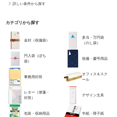
詳しい条件から探す
カテゴリから探す
多当・万円袋
金封（祝儀袋）
（のし袋）
円入袋（ぽち
祝儀・慶弔用品
袋）
オフィス＆スク
事務用封筒
ール
レター（便箋・
デザイン文具
封筒）
包装・収納用品
半紙・障子紙