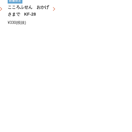
こころふせん おかげ
さまで KF-28
¥
330
(税抜)