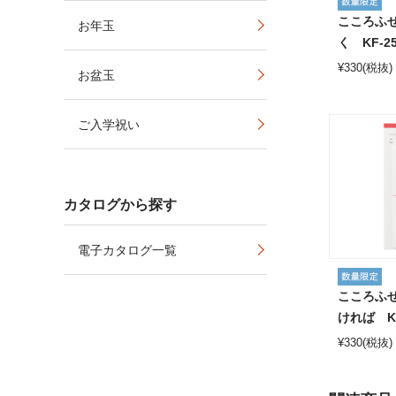
こころふ
お年玉
く KF-2
¥
330
(税抜)
お盆玉
ご入学祝い
カタログから探す
電子カタログ一覧
こころふ
ければ KF
¥
330
(税抜)