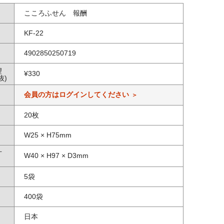
こころふせん 報酬
KF-22
4902850250719
望
¥
330
抜)
会員の方はログインしてください
20枚
W25 × H75mm
寸
W40 × H97 × D3mm
5袋
400袋
日本