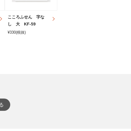
こころふせん 字な
し 大 KF-59
¥
330
(税抜)
る