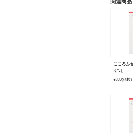
関連商品
こころふ
KF-1
¥
330
(税抜)