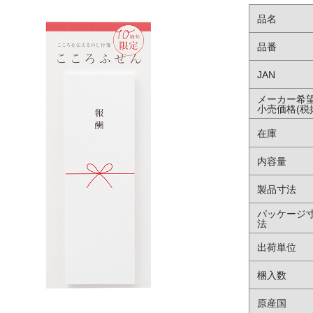
品名
品番
JAN
メーカー希
小売価格(税
在庫
内容量
製品寸法
パッケージ
法
出荷単位
梱入数
原産国