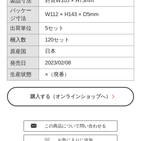
封筒W105 × H75mm
製品寸法
パッケー
W112 × H143 × D5mm
ジ寸法
5セット
出荷単位
120セット
梱入数
日本
原産国
2023/02/08
発売日
×（廃番）
生産状態
購入する（オンラインショップへ）