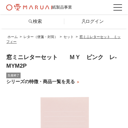
紙製品事業
検索
ログイン
ホーム
>
レター（便箋・封筒）
>
セット
>
窓ミニレターセット ミッ
フィー
検索
窓ミニレターセット ＭＹ ピンク レ-
詳しい条件から探す
MYM2P
製品情報トップ
シリーズの特徴・商品一覧を見る
カテゴリから探す
シリーズから探す