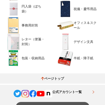
円入袋（ぽち
祝儀・慶弔用品
袋）
オフィス＆スク
事務用封筒
ール
レター（便箋・
デザイン文具
封筒）
包装・収納用品
半紙・障子紙
ページトップ
公式アカウント一覧