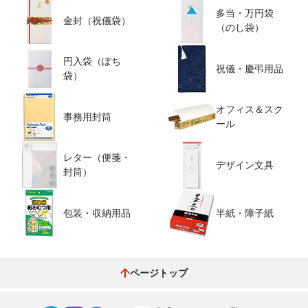
多当・万円袋
金封（祝儀袋）
（のし袋）
円入袋（ぽち
祝儀・慶弔用品
袋）
オフィス＆スク
事務用封筒
ール
レター（便箋・
デザイン文具
封筒）
包装・収納用品
半紙・障子紙
ページトップ