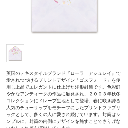
オンラインショップ
お問い合わせ
卸売業・小売業のお客様
個人のお客様
マルアイについて
企業情報
英国のテキスタイルブランド『ローラ アシュレイ』で
愛されつづけるプリントデザイン「ゴスフォード」を使
用し上品でエレガントに仕上げた洋形封筒です。色彩鮮
やかなアンティークの作品に触発され、２００３年秋冬
コレクションにドレープ生地として登場。春に咲き誇る
人気のチューリップをモチーフにしたプリントファブリ
ックとして、多くの人に愛され続けています。封筒はシ
ンプルに、封筒の内側にデザインを施すことでさりげな