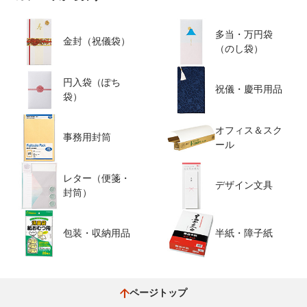
多当・万円袋
金封（祝儀袋）
（のし袋）
円入袋（ぽち
祝儀・慶弔用品
袋）
オフィス＆スク
事務用封筒
ール
レター（便箋・
デザイン文具
封筒）
包装・収納用品
半紙・障子紙
ページトップ