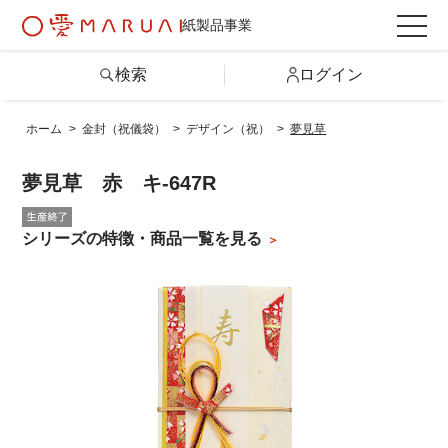
紙製品事業
検索
ログイン
ホーム
>
金封（祝儀袋）
>
デザイン（祝）
>
夢見草
検索
夢見草 赤 キ-647R
詳しい条件から探す
シリーズの特徴・商品一覧を見る
製品情報トップ
カテゴリから探す
シリーズから探す