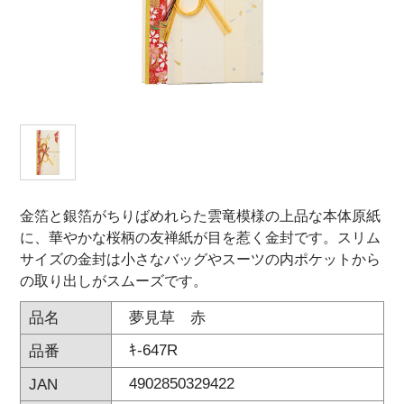
オンラインショップ
お問い合わせ
卸売業・小売業のお客様
個人のお客様
マルアイについて
金箔と銀箔がちりばめれらた雲竜模様の上品な本体原紙
企業情報
に、華やかな桜柄の友禅紙が目を惹く金封です。スリム
サイズの金封は小さなバッグやスーツの内ポケットから
の取り出しがスムーズです。
夢見草 赤
品名
ｷ-647R
品番
4902850329422
JAN