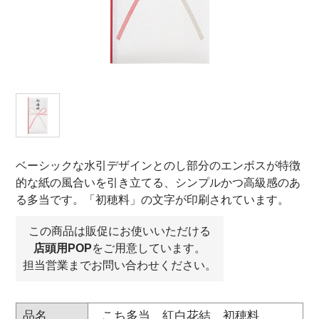
オンラインショップ
お問い合わせ
卸売業・小売業のお客様
個人のお客様
マルアイについて
ベーシックな水引デザインとのし部分のエンボスが特徴
企業情報
的な紙の風合いを引き立てる、シンプルかつ高級感のあ
る多当です。「初穂料」の文字が印刷されています。
この商品は販促にお使いいただける
店頭用POP
をご用意しています。
担当営業までお問い合わせください。
こち多当 紅白花結 初穂料
品名