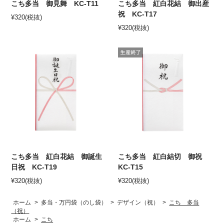
こち多当 御見舞 KC-T11
こち多当 紅白花結 御出産
祝 KC-T17
¥
320
(税抜)
¥
320
(税抜)
こち多当 紅白花結 御誕生
こち多当 紅白結切 御祝
日祝 KC-T19
KC-T15
¥
320
(税抜)
¥
320
(税抜)
ホーム
>
多当・万円袋（のし袋）
>
デザイン（祝）
>
こち 多当
（祝）
ホーム
>
こち