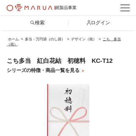
紙製品事業
検索
ログイン
ホーム
>
多当・万円袋（のし袋）
>
デザイン（祝）
>
こち 多当
（祝）
検索
こち多当 紅白花結 初穂料 KC-T12
詳しい条件から探す
シリーズの特徴・商品一覧を見る
製品情報トップ
カテゴリから探す
シリーズから探す