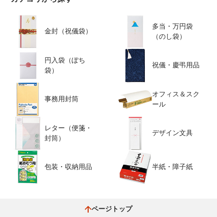
多当・万円袋
金封（祝儀袋）
（のし袋）
円入袋（ぽち
祝儀・慶弔用品
袋）
オフィス＆スク
事務用封筒
ール
レター（便箋・
デザイン文具
封筒）
包装・収納用品
半紙・障子紙
ページトップ