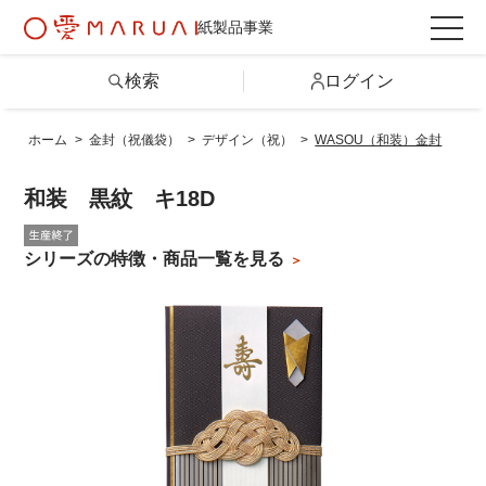
紙製品事業
検索
ログイン
ホーム
>
金封（祝儀袋）
>
デザイン（祝）
>
WASOU（和装）金封
検索
和装 黒紋 キ18D
詳しい条件から探す
シリーズの特徴・商品一覧を見る
製品情報トップ
カテゴリから探す
シリーズから探す