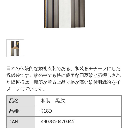
オンラインショップ
お問い合わせ
卸売業・小売業のお客様
個人のお客様
マルアイについて
日本の伝統的な婚礼衣装である、和装をモチーフにした
企業情報
祝儀袋です。紋の中でも特に優美な四菱紋と箔押しされ
た縞模様は、新郎が着る上品で格が高い紋付羽織袴をイ
メージしています。
和装 黒紋
品名
ｷ18D
品番
4902850470445
JAN