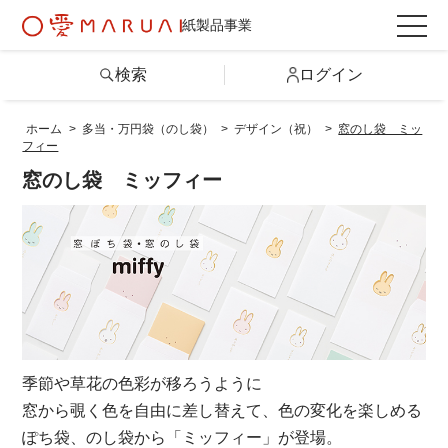
紙製品事業
検索
ログイン
ホーム
>
多当・万円袋（のし袋）
>
デザイン（祝）
>
窓のし袋 ミッ
フィー
検索
窓のし袋 ミッフィー
詳しい条件から探す
製品情報トップ
カテゴリから探す
季節や草花の色彩が移ろうように
シリーズから探す
窓から覗く色を自由に差し替えて、色の変化を楽しめる
ぽち袋、のし袋から「ミッフィー」が登場。