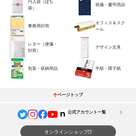
円入袋（ぽち
祝儀・慶弔用品
袋）
オフィス＆スク
事務用封筒
ール
レター（便箋・
デザイン文具
封筒）
包装・収納用品
半紙・障子紙
ページトップ
公式アカウント一覧
オンラインショップ