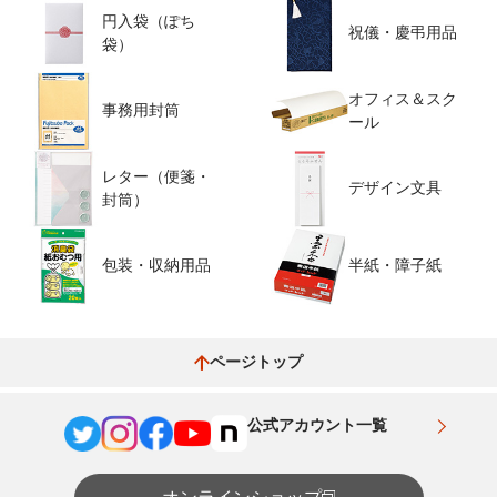
円入袋（ぽち
祝儀・慶弔用品
袋）
オフィス＆スク
事務用封筒
ール
レター（便箋・
デザイン文具
封筒）
包装・収納用品
半紙・障子紙
ページトップ
公式アカウント一覧