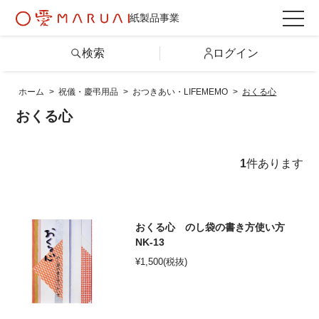
紙製品事業
検索
ログイン
ホーム
>
祝儀・慶弔用品
>
おつきあい・LIFEMEMO
>
おくる心
検索
おくる心
詳しい条件から探す
1
件あります
製品情報トップ
おくる心 のし袋の書き方使い方
カテゴリから探す
NK-13
¥
1,500
(税抜)
シリーズから探す