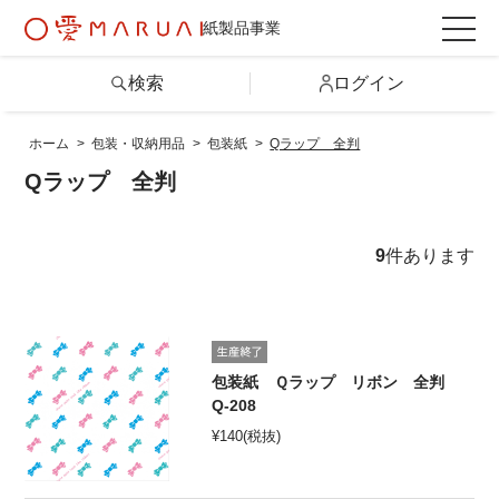
紙製品事業
検索
ログイン
ホーム
>
包装・収納用品
>
包装紙
>
Qラップ 全判
検索
Qラップ 全判
詳しい条件から探す
9
件あります
製品情報トップ
カテゴリから探す
包装紙 Ｑラップ リボン 全判
Q-208
¥
140
(税抜)
シリーズから探す