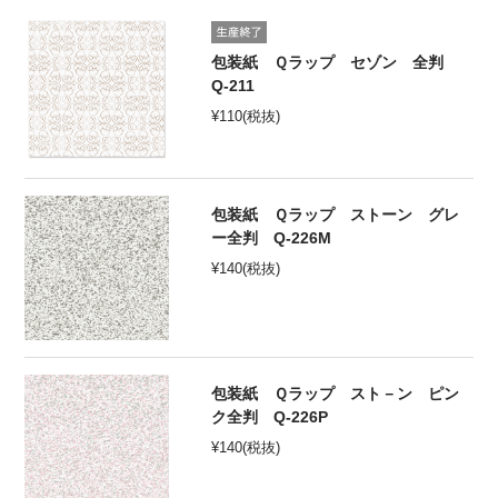
オンラインショップ
包装紙 Ｑラップ セゾン 全判
Q-211
お問い合わせ
¥
110
(税抜)
卸売業・小売業のお客様
個人のお客様
包装紙 Ｑラップ ストーン グレ
マルアイについて
ー全判 Q-226M
¥
140
(税抜)
企業情報
包装紙 Ｑラップ スト－ン ピン
ク全判 Q-226P
¥
140
(税抜)