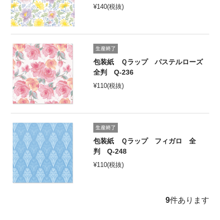
¥
140
(税抜)
包装紙 Ｑラップ パステルローズ
全判 Q-236
¥
110
(税抜)
包装紙 Ｑラップ フィガロ 全
判 Q-248
¥
110
(税抜)
9
件あります