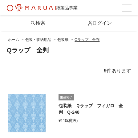
紙製品事業
検索
ログイン
ホーム
>
包装・収納用品
>
包装紙
>
Qラップ 全判
検索
Qラップ 全判
詳しい条件から探す
9
件あります
製品情報トップ
カテゴリから探す
包装紙 Ｑラップ フィガロ 全
判 Q-248
¥
110
(税抜)
シリーズから探す