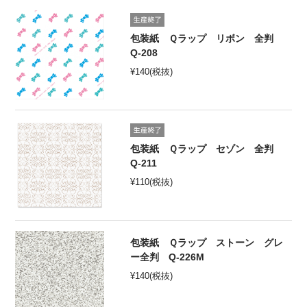
オンラインショップ
包装紙 Ｑラップ リボン 全判
Q-208
お問い合わせ
¥
140
(税抜)
卸売業・小売業のお客様
個人のお客様
マルアイについて
包装紙 Ｑラップ セゾン 全判
Q-211
企業情報
¥
110
(税抜)
包装紙 Ｑラップ ストーン グレ
ー全判 Q-226M
¥
140
(税抜)