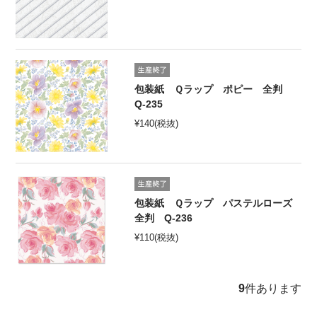
包装紙 Ｑラップ ポピー 全判
Q-235
¥
140
(税抜)
包装紙 Ｑラップ パステルローズ
全判 Q-236
¥
110
(税抜)
9
件あります