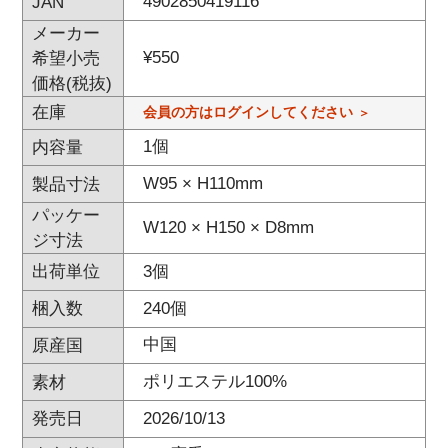
4902850419116
JAN
メーカー
¥
550
希望小売
価格(税抜)
在庫
会員の方はログインしてください
1個
内容量
W95 × H110mm
製品寸法
パッケー
W120 × H150 × D8mm
ジ寸法
3個
出荷単位
240個
梱入数
中国
原産国
ポリエステル100%
素材
2026/10/13
発売日