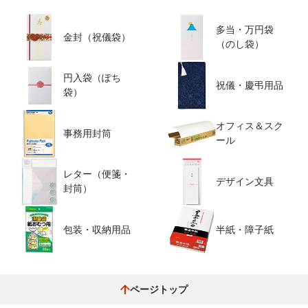
多当・万円袋
金封（祝儀袋）
（のし袋）
円入袋（ぽち
祝儀・慶弔用品
袋）
オフィス＆スク
事務用封筒
ール
レター（便箋・
デザイン文具
封筒）
包装・収納用品
半紙・障子紙
ページトップ