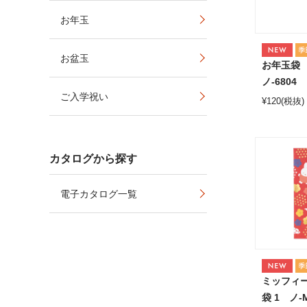
お年玉
お盆玉
お年玉袋
ノ-6804
ご入学祝い
¥
120
(税抜)
カタログから探す
電子カタログ一覧
ミッフィー
袋 1 ノ-M