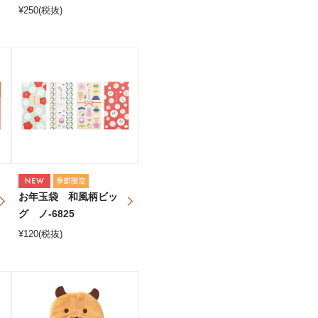
¥
250
(税抜)
お年玉袋 和風柄ビッ
グ ノ-6825
¥
120
(税抜)