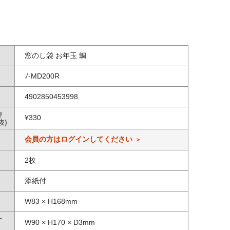
窓のし袋 お年玉 鯛
ﾉ-MD200R
4902850453998
望
¥
330
抜)
会員の方はログインしてください
2枚
添紙付
W83 × H168mm
寸
W90 × H170 × D3mm