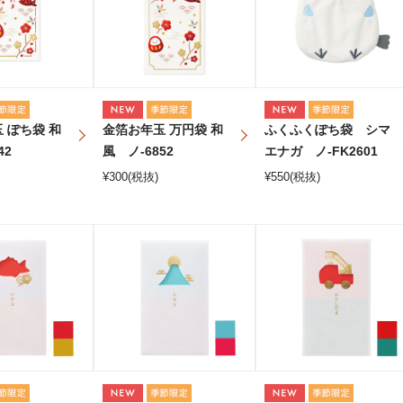
 ぽち袋 和
金箔お年玉 万円袋 和
ふくふくぽち袋 シマ
42
風 ノ-6852
エナガ ノ-FK2601
¥
300
(税抜)
¥
550
(税抜)