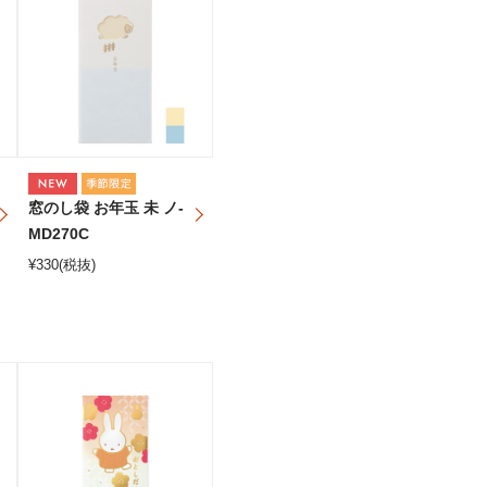
窓のし袋 お年玉 未 ノ-
MD270C
¥
330
(税抜)