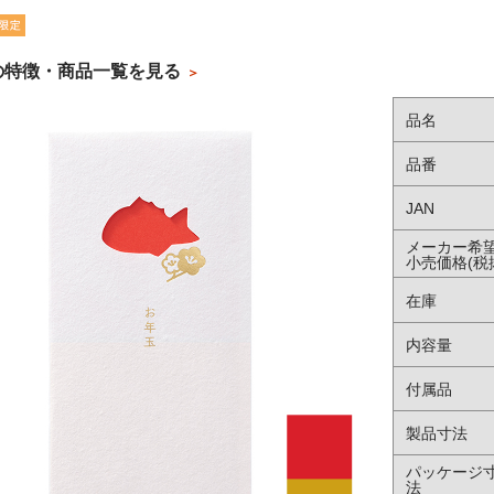
の特徴・商品一覧を見る
品名
品番
JAN
メーカー希
小売価格(税
在庫
内容量
付属品
製品寸法
パッケージ
法