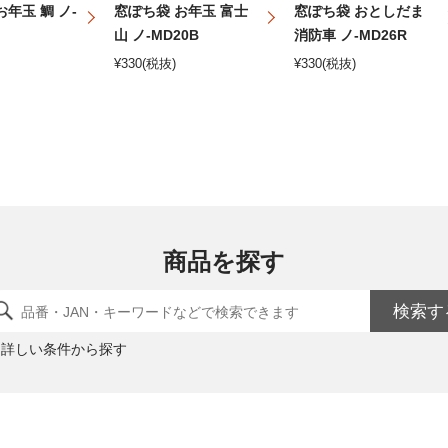
年玉 鯛 ノ-
窓ぽち袋 お年玉 富士
窓ぽち袋 おとしだま
山 ノ-MD20B
消防車 ノ-MD26R
¥
330
(税抜)
¥
330
(税抜)
商品を探す
検索す
詳しい条件から探す