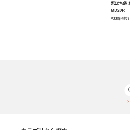
窓ぽち袋 お
MD20R
¥
330
(税抜)