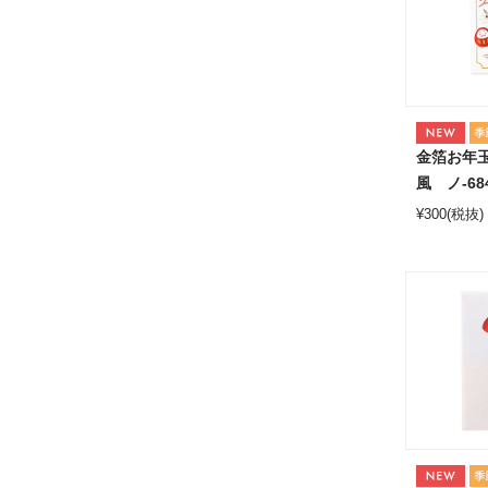
金箔お年玉
風 ノ-68
¥
300
(税抜)