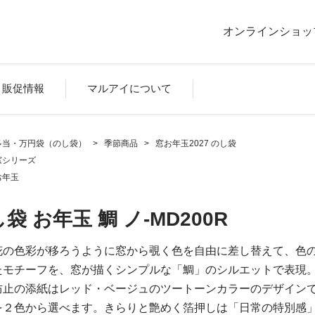
オンラインショッ
販促情報
マルアイについて
多当・万円袋（のし袋）
>
季節商品
>
窓お年玉2027 のし袋
窓シリーズ
お年玉
袋 お年玉 鯛 ノ-MD200R
花の色彩が移ろうように窓から覗く色を自由に差し替えて、色
たモチーフを、窓が描くシンプルな「鯛」のシルエットで表現
防止の添紙はレッド・ベージュのツートーンカラーのデザイン
を２色から選べます。きらりと艶めく箔押しは「日常の特別感