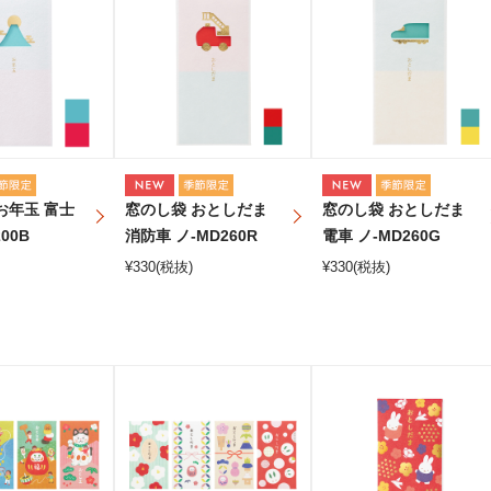
お年玉 富士
窓のし袋 おとしだま
窓のし袋 おとしだま
00B
消防車 ノ-MD260R
電車 ノ-MD260G
¥
330
(税抜)
¥
330
(税抜)