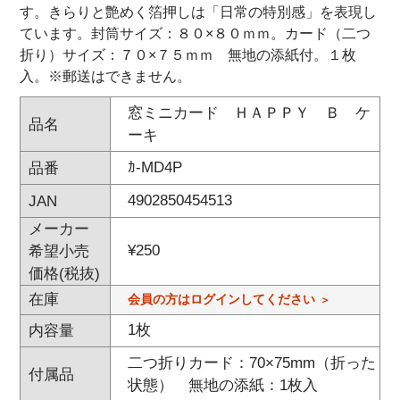
す。きらりと艶めく箔押しは「日常の特別感」を表現し
ています。封筒サイズ：８０×８０ｍｍ。カード（二つ
折り）サイズ：７０×７５ｍｍ 無地の添紙付。１枚
入。※郵送はできません。
窓ミニカード ＨＡＰＰＹ Ｂ ケ
品名
ーキ
ｶ-MD4P
品番
4902850454513
JAN
メーカー
¥
250
希望小売
価格(税抜)
在庫
会員の方はログインしてください
1枚
内容量
二つ折りカード：70×75mm（折った
付属品
状態） 無地の添紙：1枚入