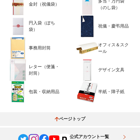
多当・万円袋
金封（祝儀袋）
（のし袋）
円入袋（ぽち
祝儀・慶弔用品
袋）
オフィス＆スク
事務用封筒
ール
レター（便箋・
デザイン文具
封筒）
包装・収納用品
半紙・障子紙
ページトップ
公式アカウント一覧