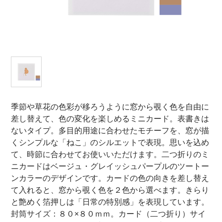
オンラインショップ
お問い合わせ
卸売業・小売業のお客様
個人のお客様
マルアイについて
季節や草花の色彩が移ろうように窓から覗く色を自由に
差し替えて、色の変化を楽しめるミニカード。表書きは
企業情報
ないタイプ。多目的用途に合わせたモチーフを、窓が描
くシンプルな「ねこ」のシルエットで表現。思いを込め
て、時節に合わせてお使いいただけます。二つ折りのミ
ニカードはベージュ・グレイッシュパープルのツートー
ンカラーのデザインです。カードの色の向きを差し替え
て入れると、窓から覗く色を２色から選べます。きらり
と艶めく箔押しは「日常の特別感」を表現しています。
封筒サイズ：８０×８０ｍｍ。カード（二つ折り）サイ