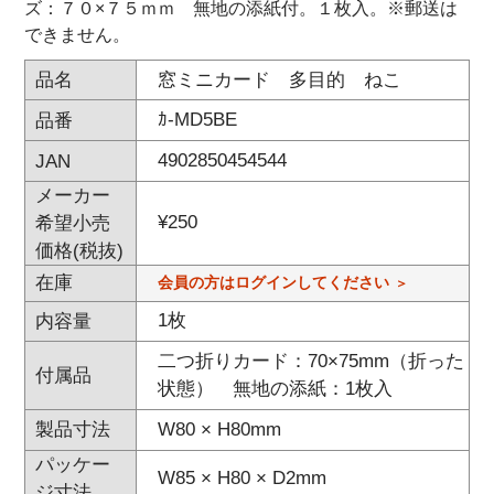
ズ：７０×７５ｍｍ 無地の添紙付。１枚入。※郵送は
できません。
窓ミニカード 多目的 ねこ
品名
ｶ-MD5BE
品番
4902850454544
JAN
メーカー
¥
250
希望小売
価格(税抜)
在庫
会員の方はログインしてください
1枚
内容量
二つ折りカード：70×75mm（折った
付属品
状態） 無地の添紙：1枚入
W80 × H80mm
製品寸法
パッケー
W85 × H80 × D2mm
ジ寸法