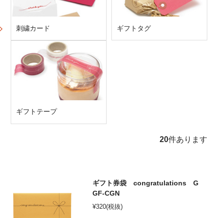
オンラインショップ
刺繍カード
ギフトタグ
お問い合わせ
卸売業・小売業のお客様
個人のお客様
マルアイについて
ギフトテープ
企業情報
20
件あります
ギフト券袋 congratulations G
GF-CGN
¥
320
(税抜)