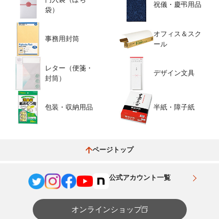
祝儀・慶弔用品
袋）
オフィス＆スク
事務用封筒
ール
レター（便箋・
デザイン文具
封筒）
包装・収納用品
半紙・障子紙
ページトップ
公式アカウント一覧
オンラインショップ