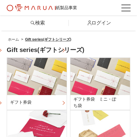
紙製品事業
検索
ログイン
ホーム
>
Gift series(ギフトシリーズ)
検索
Gift series(ギフトシリーズ)
詳しい条件から探す
製品情報トップ
ギフト券袋 ミニ・ぽ
ギフト券袋
カテゴリから探す
ち袋
シリーズから探す